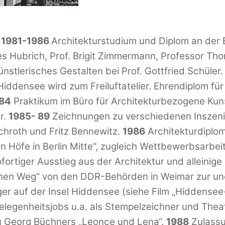
.
1981-1986
Architekturstudium und Diplom an der 
es Hubrich, Prof. Brigit Zimmermann, Professor Tho
ünstlerisches Gestalten bei Prof. Gottfried Schüler
iddensee wird zum Freiluftatelier. Ehrendiplom fü
84
Praktikum im Büro für Architekturbezogene Kuns
r.
1985- 89
Zeichnungen zu verschiedenen Inszen
Schroth und Fritz Bennewitz.
1986
Architekturdiplo
öfe in Berlin Mitte“, zugleich Wettbewerbsarbeit 
ortiger Ausstieg aus der Architektur und alleinige
en Weg“ von den DDR-Behörden in Weimar zur une
r auf der Insel Hiddensee (siehe Film „Hiddense
legenheitsjobs u.a. als Stempelzeichner und Thea
 Georg Büchners „Leonce und Lena“.
1988
Zulassu