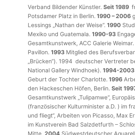
Verband Bildender Künstler.
Seit
1989
f
Potsdamer Platz in Berlin.
1990 – 2006
g
Lessings „Nathan der Weise“.
1990
Stud
Mexiko und Guatemala.
1990-93
Engage
Gesamtkunstwerk, ACC Galerie Weimar. Pr
Pavillon.
1993
Mitglied des Berufsverban
„Brücken“). 1994 deutscher Vertreter b
National Gallery Windhoek).
1994-200
Geburt der Tochter Charlotte.
1996
Arbe
den Hackeschen Höfen, Berlin.
Seit
199
Gesamtkunstwerk „Tulipamwe“, Europäisch
(französischer Kulturminister a.D. ) im f
und fliegt“, Arbeiten von Picasso, Max 
im Kunstverein Bad Salzdetfurth – Schl
Mitte.
2004
Südwestdeutscher Aquarell