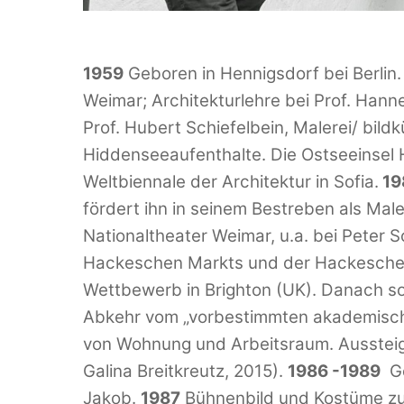
1959
Geboren in Hennigsdorf bei Berlin
Weimar; Architekturlehre bei Prof. Hann
Prof. Hubert Schiefelbein, Malerei/ bildk
Hiddenseeaufenthalte. Die Ostseeinsel H
Weltbiennale der Architektur in Sofia.
19
fördert ihn in seinem Bestreben als Male
Nationaltheater Weimar, u.a. bei Peter 
Hackeschen Markts und der Hackeschen H
Wettbewerb in Brighton (UK). Danach sof
Abkehr vom „vorbestimmten akademisch
von Wohnung und Arbeitsraum. Aussteige
Galina Breitkreutz, 2015).
1986 -1989
Ge
Jakob.
1987
Bühnenbild und Kostüme zu