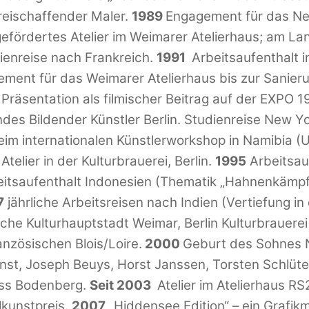
reischaffender Maler.
1989
Engagement für das N
efördertes Atelier im Weimarer Atelierhaus; am L
ienreise nach Frankreich.
1991
Arbeitsaufenthalt 
ment für das Weimarer Atelierhaus bis zur Sanier
äsentation als filmischer Beitrag auf der EXPO 19
des Bildender Künstler Berlin. Studienreise New 
eim internationalen Künstlerworkshop in Namibia (
3
Atelier in der Kulturbrauerei, Berlin.
1995
Arbeitsau
itsaufenthalt Indonesien (Thematik „Hahnenkämpf
7
jährliche Arbeitsreisen nach Indien (Vertiefung in
e Kulturhauptstadt Weimar, Berlin Kulturbrauerei 
ranzösischen Blois/Loire.
2000
Geburt des Sohnes
Ernst, Joseph Beuys, Horst Janssen, Torsten Schlü
oss Bodenberg.
Seit 2003
Atelier im Atelierhaus RS
kunstpreis.
2007
„Hiddensee Edition“ – ein Grafik