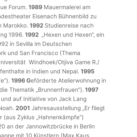
eue Forum.
1989
Mauermalerei am
andestheater Eisenach Bühnenbild zu
in Marokko.
1992
Studienreise nach
ung 1996.
1992
„Hexen und Hexen“, ein
92 in Sevilla im Deutschen
York und San Francisco (Thema
Universität Windhoek/Otjiva Game R./
fenthalte in Indien und Nepal.
1995
e“).
1996 G
eförderte Atelierwohnung in
 die Thematik „Brunnenfrauen“).
1997
und auf Initiative von Jack Lang
 Noah.
2001
Jahresausstellung „Er fliegt
ter (aus Zyklus „Hahnenkämpfe“)
20 an der Jannowitzbrücke in Berlin
mappe mit 10 Künstlern (Max Kaus,