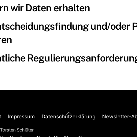
rn wir Daten erhalten
tscheidungsfindung und/oder Pr
ren
chtliche Regulierungsanforderu
Back
t
Impressum
Datenschutzerklärung
Newsletter-A
To
Top
Torsten Schlüter