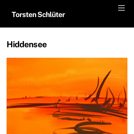
Skip
Men
to
Torsten Schlüter
content
Hiddensee