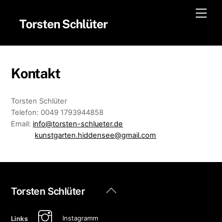
Skip
Men
to
Torsten Schlüter
content
Kontakt
Torsten Schlüter
Telefon: 0049 1793944858
Email:
info@torsten-schlueter.de
kunstgarten.hiddensee@gmail.com
Back
Torsten Schlüter
To
Top
Instagramm
Links