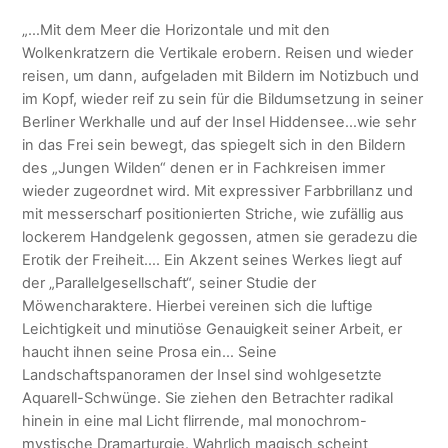
„…Mit dem Meer die Horizontale und mit den
Wolkenkratzern die Vertikale erobern. Reisen und wieder
reisen, um dann, aufgeladen mit Bildern im Notizbuch und
im Kopf, wieder reif zu sein für die Bildumsetzung in seiner
Berliner Werkhalle und auf der Insel Hiddensee…wie sehr
in das Frei sein bewegt, das spiegelt sich in den Bildern
des „Jungen Wilden“ denen er in Fachkreisen immer
wieder zugeordnet wird. Mit expressiver Farbbrillanz und
mit messerscharf positionierten Striche, wie zufällig aus
lockerem Handgelenk gegossen, atmen sie geradezu die
Erotik der Freiheit…. Ein Akzent seines Werkes liegt auf
der „Parallelgesellschaft“, seiner Studie der
Möwencharaktere. Hierbei vereinen sich die luftige
Leichtigkeit und minutiöse Genauigkeit seiner Arbeit, er
haucht ihnen seine Prosa ein… Seine
Landschaftspanoramen der Insel sind wohlgesetzte
Aquarell-Schwünge. Sie ziehen den Betrachter radikal
hinein in eine mal Licht flirrende, mal monochrom-
mystische Dramarturgie. Wahrlich magisch scheint