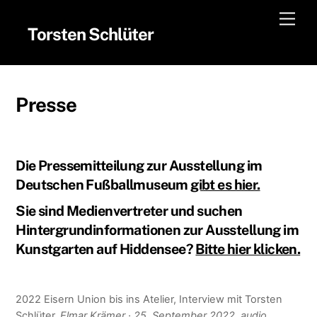
Skip
Men
to
Torsten Schlüter
content
Presse
Die Pressemitteilung zur Ausstellung im
Deutschen Fußballmuseum
gibt es hier.
Sie sind Medienvertreter und suchen
Hintergrundinformationen zur Ausstellung im
Kunstgarten auf Hiddensee?
Bitte hier klicken.
2022 Eisern Union bis ins Atelier, Interview mit Torsten
Schlüter,
Elmar Krämer · 25. September 2022, audio