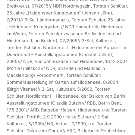
Breitkreuz), 07/2015// NDR Nordmagazin, Torsten Schlüter,
25 Jahre „Hiddenseer Kunstgarten“ (Johann Lühe),
7/2011// 3-Sat Ländermagazin, Torsten Schlüter, 25 Jahre
„Hiddenseer Kunstgarten // NDR Hanseblick, Hiddensee
im Winter, Torsten Schlüter zwischen Berlin, Indien und
Hiddensee (Jan Becker), 02/2009// 3-Sat, Kulturzeit,
Torsten Schlüter: Nordlichter II, Hiddensee ein Aquarell im
Querformat – Ausstellungstournee (Christel Dalhoff)
2005)// NDR, Vier Jahreszeiten auf Hiddensee, 18.12.2004
(Portia Uhlitzsch)// NDR, Strände und Marinas in
Mecklenburg/ Vorpommern, Torsten Schlüter:
Sommerausstellung im Garten auf Hiddensee, 8/2004
(Birgit Vitense)// 3-Sat, Kulturzeit, 5/2002, Torsten
Schlüter: Nordlichter I – Hiddensee, der Balkon von Berlin,
Ausstellungstournee (Claudia Butzin)// RBB, Berlin Beat,
17.5.2001// ARD, Ratgeber Reisen, Hiddensee und Torsten
Schlüter -Porträt, 2.9.2000 (Heike Sittner)// 3-Sat,
Kulturzeit, 5/1999// N3, Aktuell, 7/1999, u.a. Torsten
Schlüter- Galerie im Garten// ARD, Bilderbuch Deutschland,