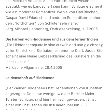
das Meldium Aquarell. Seine Farbsinfonien wirken fast
abstrakt, wie es Landschaft sein kann. Schlüter erscheint
wie ein moderner Romantiker. Werke von Carl Blechen,
Caspar David Friedrich und anderen Romantikern stehen
den „Nordlichtern“ von Schlüter sehr nahe.“
Jörg-Michael Henneberg, Ostfriesenzeitung, 11.7.2005
Die Farben von Hiddensee und aus dem fernen Indien
„Die Hiddenseeaquarelle sind aufwühlend und gleichzeitig
voller Sinnlichkeit. Sie haben ein enorme Kraft. Jedes Bild
scheint eine kleine Liebeserklärung des Künstlers an die
Insel zu sein.“
Märkische Allgemeine, 28.4.2005
Leidenschaft auf Hiddensee
„Der Zauber Hiddensees hat Generationen von Künstlern
angezogen. Doch nur wenige, wie der Berliner Maler
Torsten Schlüter, sind hier heimisch geworden. „Er ist
einer von uns“, sagen die Insulaner über ihn. (…)