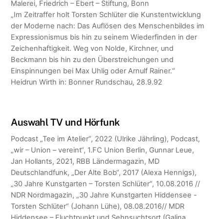
Malerei, Friedrich – Ebert – Stiftung, Bonn
„Im Zeitraffer holt Torsten Schlüter die Kunstentwicklung
der Moderne nach: Das Auflösen des Menschenbildes im
Expressionismus bis hin zu seinem Wiederfinden in der
Zeichenhaftigkeit. Weg von Nolde, Kirchner, und
Beckmann bis hin zu den Überstreichungen und
Einspinnungen bei Max Uhlig oder Arnulf Rainer.“
Heidrun Wirth in: Bonner Rundschau, 28.9.92
Auswahl TV und Hörfunk
Podcast „Tee im Atelier“, 2022 (Ulrike Jährling), Podcast,
„wir – Union – vereint“, 1.FC Union Berlin, Gunnar Leue,
Jan Hollants, 2021, RBB Ländermagazin, MD
Deutschlandfunk, „Der Alte Bob“, 2017 (Alexa Hennigs),
„30 Jahre Kunstgarten – Torsten Schlüter“, 10.08.2016 //
NDR Nordmagazin, „30 Jahre Kunstgarten Hiddensee -
Torsten Schlüter“ (Johann Lühe), 08.08.2016// MDR
Hiddensee – Fluchtpunkt und Sehnsuchtsort (Galina