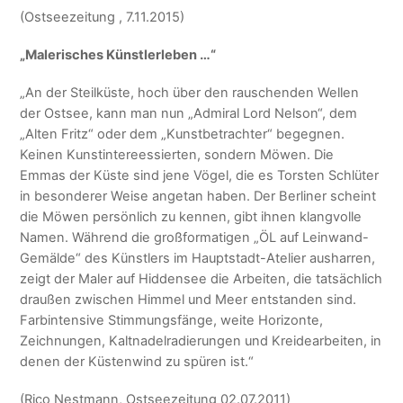
(Ostseezeitung , 7.11.2015)
„Malerisches Künstlerleben …“
„An der Steilküste, hoch über den rauschenden Wellen
der Ostsee, kann man nun „Admiral Lord Nelson“, dem
„Alten Fritz“ oder dem „Kunstbetrachter“ begegnen.
Keinen Kunstintereessierten, sondern Möwen. Die
Emmas der Küste sind jene Vögel, die es Torsten Schlüter
in besonderer Weise angetan haben. Der Berliner scheint
die Möwen persönlich zu kennen, gibt ihnen klangvolle
Namen. Während die großformatigen „ÖL auf Leinwand-
Gemälde“ des Künstlers im Hauptstadt-Atelier ausharren,
zeigt der Maler auf Hiddensee die Arbeiten, die tatsächlich
draußen zwischen Himmel und Meer entstanden sind.
Farbintensive Stimmungsfänge, weite Horizonte,
Zeichnungen, Kaltnadelradierungen und Kreidearbeiten, in
denen der Küstenwind zu spüren ist.“
(Rico Nestmann, Ostseezeitung 02.07.2011)