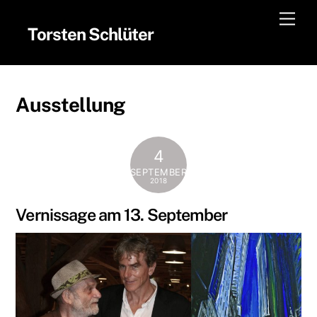
Skip
Men
to
Torsten Schlüter
content
Ausstellung
4
SEPTEMBER
2018
Vernissage am 13. September