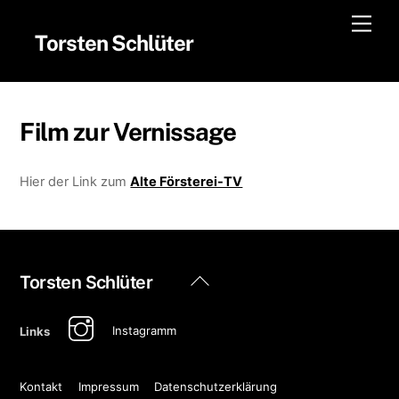
Skip
Men
to
Torsten Schlüter
content
Film zur Vernissage
Hier der Link zum
Alte Försterei-TV
Back
Torsten Schlüter
To
Top
Instagramm
Links
Kontakt
Impressum
Datenschutzerklärung