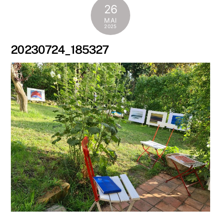
26
MAI
2025
20230724_185327