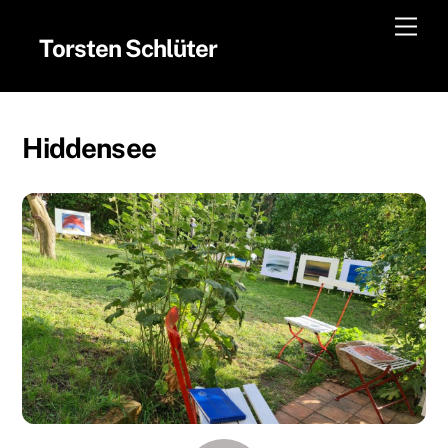
Skip
Men
to
Torsten Schlüter
content
Hiddensee