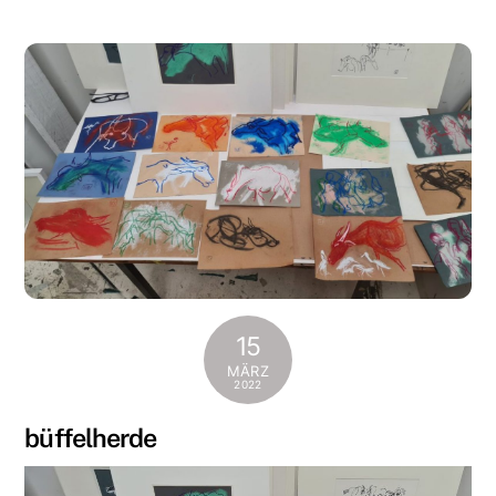
15
MÄRZ
2022
büffelherde