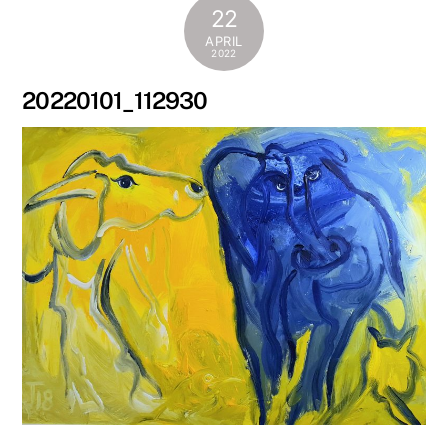
22
APRIL
2022
20220101_112930