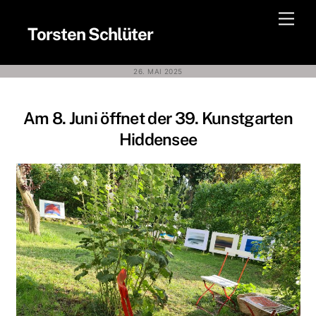
Skip
Men
to
Torsten Schlüter
content
26. MAI 2025
Am 8. Juni öffnet der 39. Kunstgarten
Hiddensee