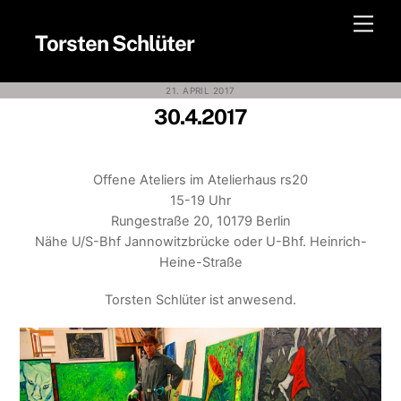
Skip
Men
to
Torsten Schlüter
content
21. APRIL 2017
30.4.2017
Offene Ateliers im Atelierhaus rs20
15-19 Uhr
Rungestraße 20, 10179 Berlin
Nähe U/S-Bhf Jannowitzbrücke oder U-Bhf. Heinrich-
Heine-Straße
Torsten Schlüter ist anwesend.