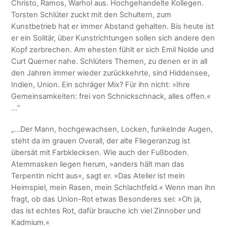
Christo, Ramos, Warhol aus. Hochgehandelte Kollegen.
Torsten Schlüter zuckt mit den Schultern, zum
Kunstbetrieb hat er immer Abstand gehalten. Bis heute ist
er ein Solitär, über Kunstrichtungen sollen sich andere den
Kopf zerbrechen. Am ehesten fühlt er sich Emil Nolde und
Curt Querner nahe. Schlüters Themen, zu denen er in all
den Jahren immer wieder zurückkehrte, sind Hiddensee,
Indien, Union. Ein schräger Mix? Für ihn nicht: »Ihre
Gemeinsamkeiten: frei von Schnickschnack, alles offen.«
…“
„…Der Mann, hochgewachsen, Locken, funkelnde Augen,
steht da im grauen Overall, der alte Fliegeranzug ist
übersät mit Farbklecksen. Wie auch der Fußboden.
Atemmasken liegen herum, »anders hält man das
Terpentin nicht aus«, sagt er. »Das Atelier ist mein
Heimspiel, mein Rasen, mein Schlachtfeld.« Wenn man ihn
fragt, ob das Union-Rot etwas Besonderes sei: »Oh ja,
das ist echtes Rot, dafür brauche ich viel Zinnober und
Kadmium.«