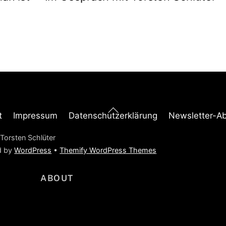
Back
t
Impressum
Datenschutzerklärung
Newsletter-A
To
Top
Torsten Schlüter
d by
WordPress
•
Themify WordPress Themes
ABOUT