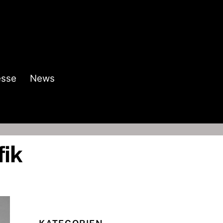
esse
News
fik