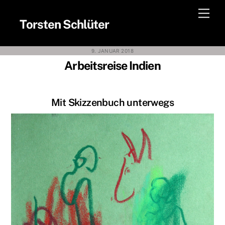
Skip
Men
to
Torsten Schlüter
content
9. JANUAR 2018
Arbeitsreise Indien
Mit Skizzenbuch unterwegs