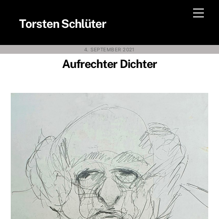
Skip
Men
to
Torsten Schlüter
content
4. SEPTEMBER 2021
Aufrechter Dichter