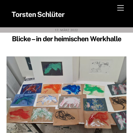
Skip
Men
to
Torsten Schlüter
content
17. MÄRZ 2022
Blicke – in der heimischen Werkhalle