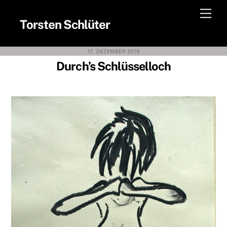
Skip
Men
to
Torsten Schlüter
content
17. DEZEMBER 2019
Durch’s Schlüsselloch