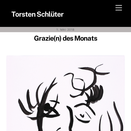
Skip
Men
to
Torsten Schlüter
content
1. MAI 2018
Grazie(n) des Monats