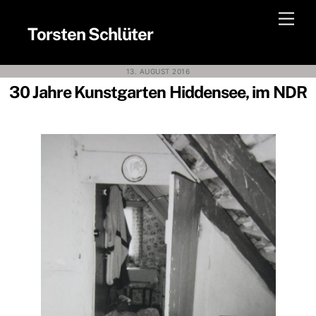
Skip
Men
to
Torsten Schlüter
content
13. AUGUST 2016
30 Jahre Kunstgarten Hiddensee, im NDR