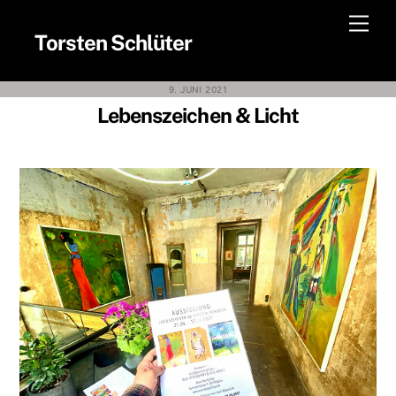
Skip
Men
to
Torsten Schlüter
content
9. JUNI 2021
Lebenszeichen & Licht