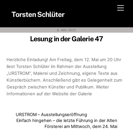
Skip
Men
to
Torsten Schlüter
content
8. MAI 2023
Lesung in der Galerie 47
Herzliche Einladung! Am Freitag, dem 12. Mai um 20 Uhr
liest Torsten Schlüter im Rahmen der Ausstellung
„URSTROM“, Malerei und Zeichnung, eigene Texte aus
Künstlerbüchern. Anschließend gibt es Gelegenheit zum
Gespräch zwischen Künstler und Publikum. Weiter
Informationen auf der Website der Galerie
URSTROM – Ausstellungseröffnung
Einfach hingehen – die letzte Führung in der Alten
Försterei am Mittwoch, dem 24. Mai