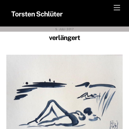
Skip
Men
to
Torsten Schlüter
content
5. JULI 2017
verlängert