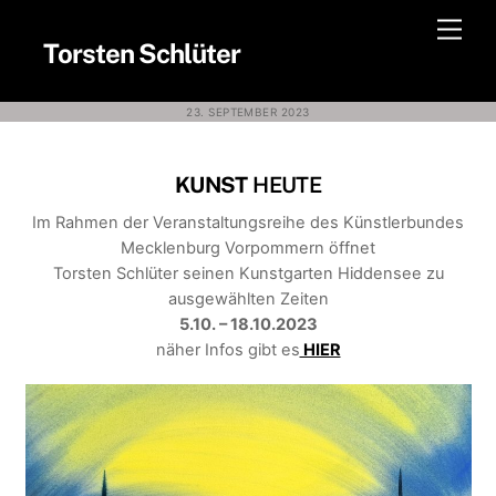
Skip
Men
to
Torsten Schlüter
content
23. SEPTEMBER 2023
KUNST
HEUTE
Im Rahmen der Veranstaltungsreihe des Künstlerbundes
Mecklenburg Vorpommern öffnet
Torsten Schlüter seinen Kunstgarten Hiddensee zu
ausgewählten Zeiten
5.10. – 18.10.2023
näher Infos gibt es
HIER