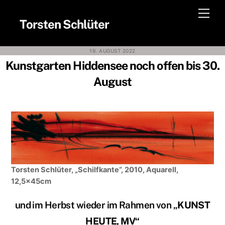
Skip
Men
to
Torsten Schlüter
content
19. AUGUST 2022
Kunstgarten Hiddensee noch offen bis 30.
August
Torsten Schlüter, „Schilfkante“, 2010, Aquarell,
12,5x45cm
und im Herbst wieder im Rahmen von „
KUNST
HEUTE, MV“