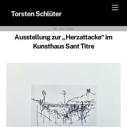
Skip
Men
to
Torsten Schlüter
content
18. JULI 2022
Ausstellung zur „Herzattacke“ im
Kunsthaus Sant Titre