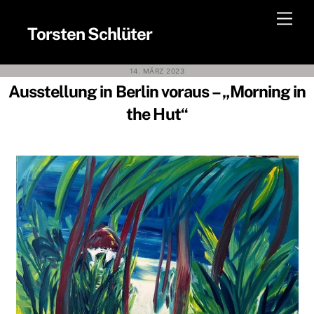
Skip
Men
to
Torsten Schlüter
content
14. MÄRZ 2023
Ausstellung in Berlin voraus – „Morning in
the Hut“