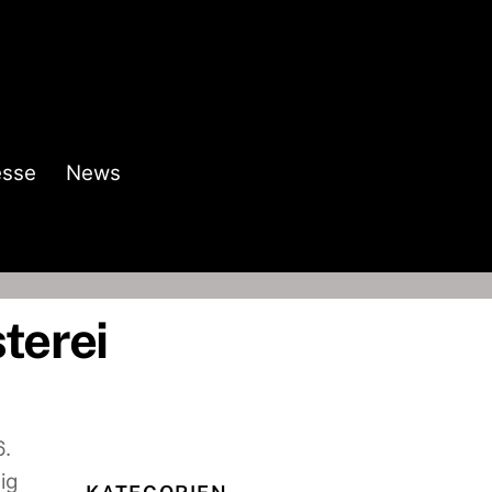
esse
News
terei
6.
ig