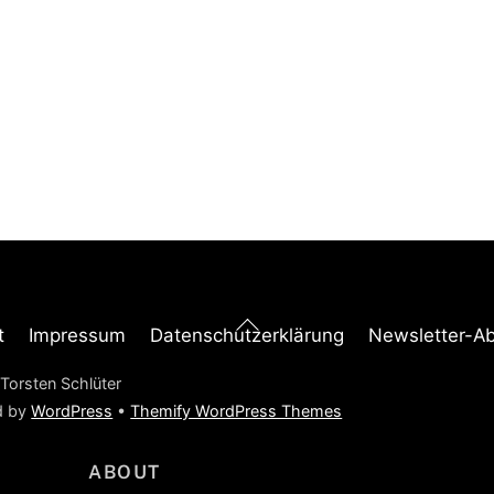
Back
t
Impressum
Datenschutzerklärung
Newsletter-A
To
Top
Torsten Schlüter
d by
WordPress
•
Themify WordPress Themes
ABOUT