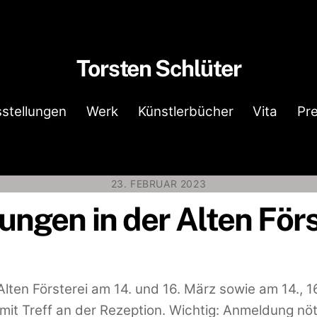
Torsten Schlüter
stellungen
Werk
Künstlerbücher
Vita
Pr
23. FEBRUAR 2023
ungen in der Alten Förs
lten Försterei am 14. und 16. März sowie am 14., 1
 mit Treff an der Rezeption. Wichtig: Anmeldung nöt