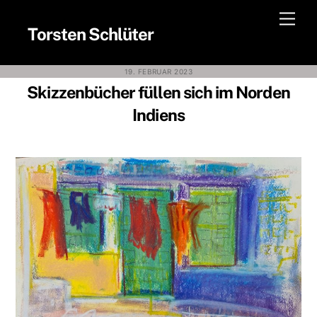
Skip
Men
to
Torsten Schlüter
content
19. FEBRUAR 2023
Skizzenbücher füllen sich im Norden
Indiens